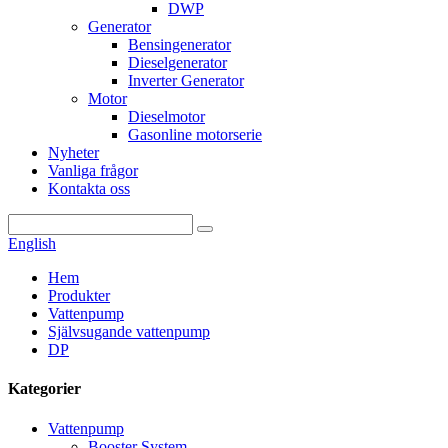
DWP
Generator
Bensingenerator
Dieselgenerator
Inverter Generator
Motor
Dieselmotor
Gasonline motorserie
Nyheter
Vanliga frågor
Kontakta oss
English
Hem
Produkter
Vattenpump
Självsugande vattenpump
DP
Kategorier
Vattenpump
Booster System