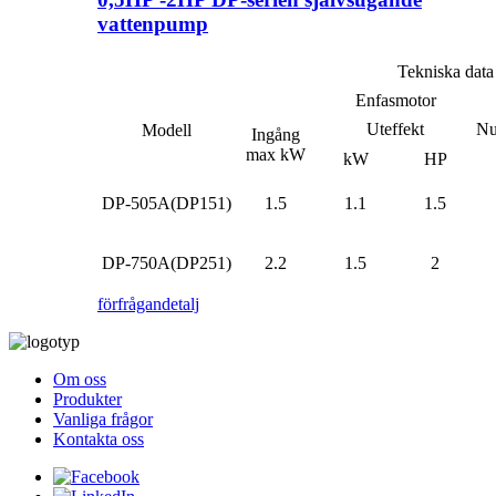
vattenpump
Tekniska data
Enfasmotor
Uteffekt
Nu
Modell
Ingång
max kW
kW
HP
DP-505A(DP151)
1.5
1.1
1.5
DP-750A(DP251)
2.2
1.5
2
förfrågan
detalj
Om oss
Produkter
Vanliga frågor
Kontakta oss