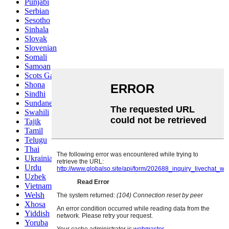
Punjabi
Serbian
Sesotho
Sinhala
Slovak
Slovenian
Somali
Samoan
Scots Gaelic
Shona
Sindhi
Sundanese
Swahili
Tajik
Tamil
Telugu
Thai
Ukrainian
Urdu
Uzbek
Vietnamese
Welsh
Xhosa
Yiddish
Yoruba