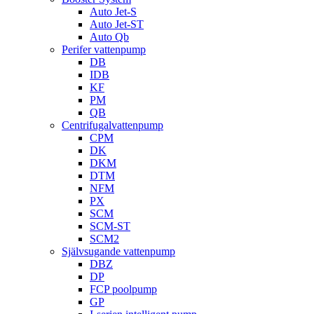
Auto Jet-S
Auto Jet-ST
Auto Qb
Perifer vattenpump
DB
IDB
KF
PM
QB
Centrifugalvattenpump
CPM
DK
DKM
DTM
NFM
PX
SCM
SCM-ST
SCM2
Självsugande vattenpump
DBZ
DP
FCP poolpump
GP