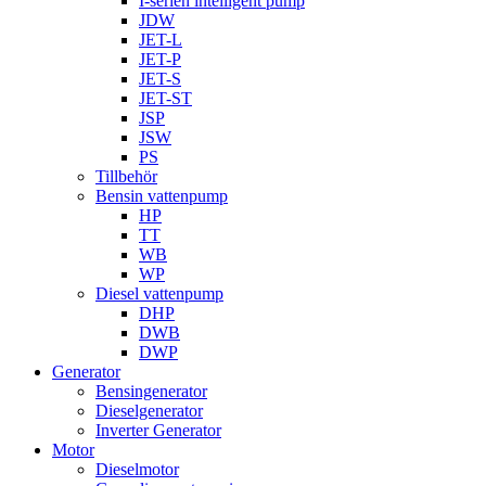
I-serien intelligent pump
JDW
JET-L
JET-P
JET-S
JET-ST
JSP
JSW
PS
Tillbehör
Bensin vattenpump
HP
TT
WB
WP
Diesel vattenpump
DHP
DWB
DWP
Generator
Bensingenerator
Dieselgenerator
Inverter Generator
Motor
Dieselmotor