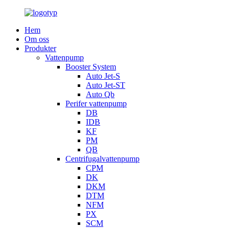
Hem
Om oss
Produkter
Vattenpump
Booster System
Auto Jet-S
Auto Jet-ST
Auto Qb
Perifer vattenpump
DB
IDB
KF
PM
QB
Centrifugalvattenpump
CPM
DK
DKM
DTM
NFM
PX
SCM