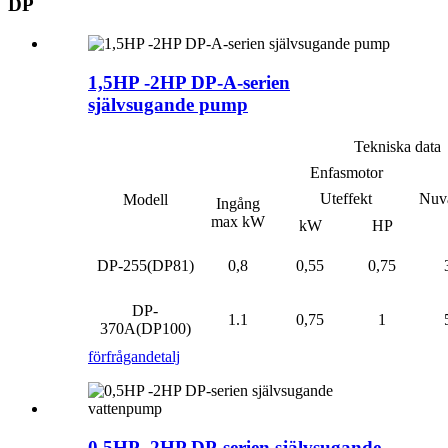
DP
1,5HP -2HP DP-A-serien
självsugande pump
Tekniska data
Enfasmotor
Uteffekt
Nuv
Modell
Ingång
max kW
kW
HP
DP-255(DP81)
0,8
0,55
0,75
DP-
1.1
0,75
1
370A(DP100)
förfrågan
detalj
0,5HP -2HP DP-serien självsugande