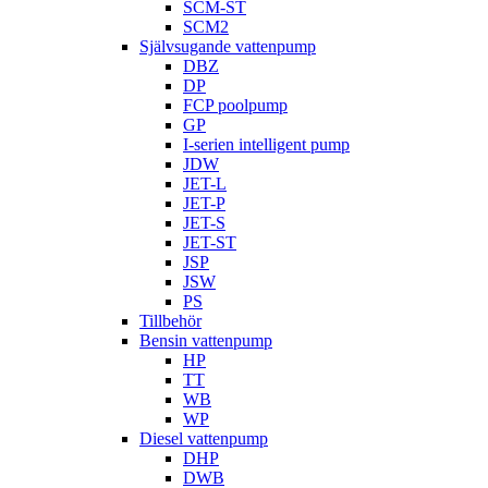
SCM-ST
SCM2
Självsugande vattenpump
DBZ
DP
FCP poolpump
GP
I-serien intelligent pump
JDW
JET-L
JET-P
JET-S
JET-ST
JSP
JSW
PS
Tillbehör
Bensin vattenpump
HP
TT
WB
WP
Diesel vattenpump
DHP
DWB